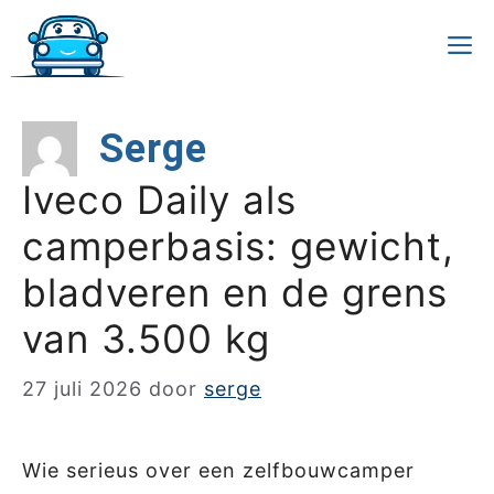
Ga
M
naar
de
Serge
inhoud
Iveco Daily als
camperbasis: gewicht,
bladveren en de grens
van 3.500 kg
27 juli 2026
door
serge
Wie serieus over een zelfbouwcamper